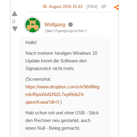
30. August 2019 15:43
[#364]
0
Wolfgang
(@wolfgangnigischer)
Hallo!
Nach meinem heutigen Windows 10
Update kennt die Software den
Signaturstick nicht mehr.
(Screenshot:
https://www.dropbox.com/sh/36rl8feg
mk45psl/AAD5i2L7xpRkibZ4-
qasmKuwa?dl=0
)
Hab schon mit und ohne USB - Stick
den Rechner neu gestartet, auch
einen Null - Beleg gemacht.