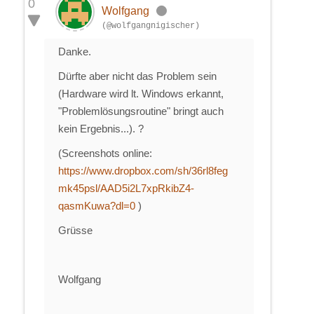
0
Wolfgang
(@wolfgangnigischer)
Danke.
Dürfte aber nicht das Problem sein
(Hardware wird lt. Windows erkannt,
"Problemlösungsroutine" bringt auch
kein Ergebnis...). ?
(Screenshots online:
https://www.dropbox.com/sh/36rl8feg
mk45psl/AAD5i2L7xpRkibZ4-
qasmKuwa?dl=0
)
Grüsse
Wolfgang