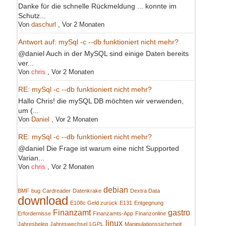
Danke für die schnelle Rückmeldung ... konnte im
Schutz...
Von
daschurl
,
Vor 2 Monaten
Antwort auf: mySql -c --db funktioniert nicht mehr?
@daniel Auch in der MySQL sind einige Daten bereits
ver...
Von
chris
,
Vor 2 Monaten
RE: mySql -c --db funktioniert nicht mehr?
Hallo Chris! die mySQL DB möchten wir verwenden,
um (...
Von
Daniel
,
Vor 2 Monaten
RE: mySql -c --db funktioniert nicht mehr?
@daniel Die Frage ist warum eine nicht Supported
Varian...
Von
chris
,
Vor 2 Monaten
debian
BMF
bug
Cardreader
Datenkrake
Dextra Data
download
E108c Geld zurück
E131
Entgegnung
Finanzamt
gastro
Erfordernisse
Finanzamts-App
Finanzonline
linux
Jahresbeleg
Jahreswechsel
LGPL
Manipulationssicherheit