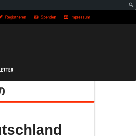
Registrieren
Spenden
Impressum
asse
ETTER
V)
utschland