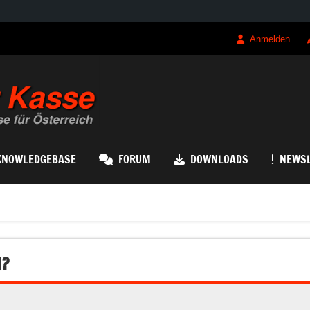
Anmelden
QRK Registrierk
KNOWLEDGEBASE
FORUM
DOWNLOADS
NEWSL
N?