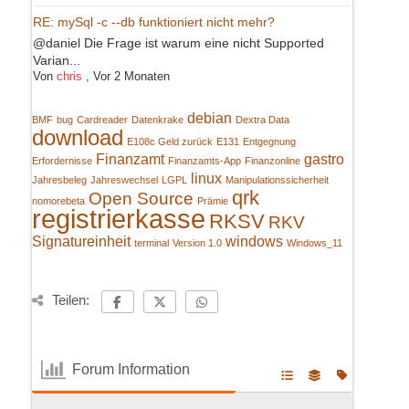
RE: mySql -c --db funktioniert nicht mehr?
@daniel Die Frage ist warum eine nicht Supported
Varian...
Von
chris
,
Vor 2 Monaten
debian
BMF
bug
Cardreader
Datenkrake
Dextra Data
download
E108c Geld zurück
E131
Entgegnung
Finanzamt
gastro
Erfordernisse
Finanzamts-App
Finanzonline
linux
Jahresbeleg
Jahreswechsel
LGPL
Manipulationssicherheit
qrk
Open Source
nomorebeta
Prämie
registrierkasse
RKSV
RKV
Signatureinheit
windows
terminal
Version 1.0
Windows_11
Teilen:
Forum Information