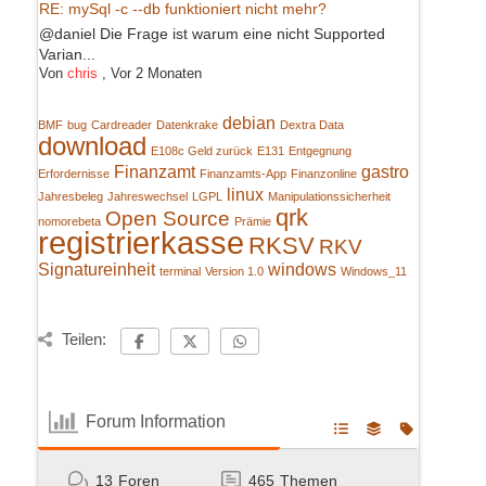
RE: mySql -c --db funktioniert nicht mehr?
@daniel Die Frage ist warum eine nicht Supported
Varian...
Von
chris
,
Vor 2 Monaten
debian
BMF
bug
Cardreader
Datenkrake
Dextra Data
download
E108c Geld zurück
E131
Entgegnung
Finanzamt
gastro
Erfordernisse
Finanzamts-App
Finanzonline
linux
Jahresbeleg
Jahreswechsel
LGPL
Manipulationssicherheit
qrk
Open Source
nomorebeta
Prämie
registrierkasse
RKSV
RKV
Signatureinheit
windows
terminal
Version 1.0
Windows_11
Teilen:
Forum Information
13
Foren
465
Themen