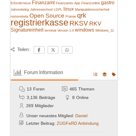
Finanzamt
gastro
Erfordernisse
Finanzamts-App
Finanzonline
linux
Jahresbeleg
Jahreswechsel
LGPL
Manipulationssicherheit
qrk
Open Source
nomorebeta
Prämie
registrierkasse
RKSV
RKV
Signatureinheit
windows
terminal
Version 1.0
Windows_11
Teilen:
Forum Information
13
Foren
465
Themen
3,136
Beiträge
8
Online
269
Mitglieder
Unser neuestes Mitglied:
Daniel
Letzter Beitrag:
ZUGFeRD Anbindung