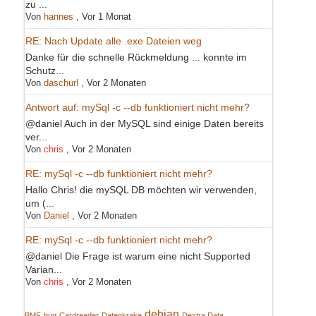
zu ...
Von
hannes
,
Vor 1 Monat
RE: Nach Update alle .exe Dateien weg
Danke für die schnelle Rückmeldung ... konnte im
Schutz...
Von
daschurl
,
Vor 2 Monaten
Antwort auf: mySql -c --db funktioniert nicht mehr?
@daniel Auch in der MySQL sind einige Daten bereits
ver...
Von
chris
,
Vor 2 Monaten
RE: mySql -c --db funktioniert nicht mehr?
Hallo Chris! die mySQL DB möchten wir verwenden,
um (...
Von
Daniel
,
Vor 2 Monaten
RE: mySql -c --db funktioniert nicht mehr?
@daniel Die Frage ist warum eine nicht Supported
Varian...
Von
chris
,
Vor 2 Monaten
debian
BMF
bug
Cardreader
Datenkrake
Dextra Data