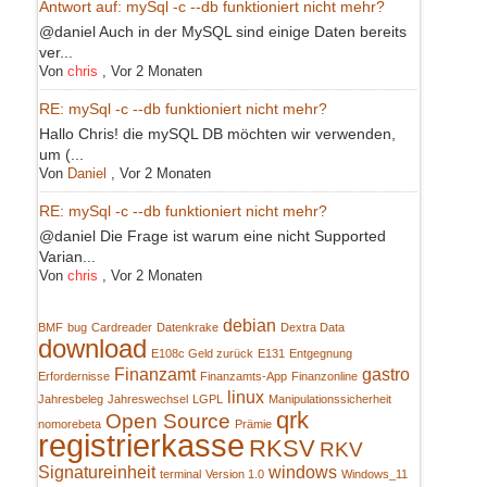
Antwort auf: mySql -c --db funktioniert nicht mehr?
@daniel Auch in der MySQL sind einige Daten bereits
ver...
Von
chris
,
Vor 2 Monaten
RE: mySql -c --db funktioniert nicht mehr?
Hallo Chris! die mySQL DB möchten wir verwenden,
um (...
Von
Daniel
,
Vor 2 Monaten
RE: mySql -c --db funktioniert nicht mehr?
@daniel Die Frage ist warum eine nicht Supported
Varian...
Von
chris
,
Vor 2 Monaten
debian
BMF
bug
Cardreader
Datenkrake
Dextra Data
download
E108c Geld zurück
E131
Entgegnung
Finanzamt
gastro
Erfordernisse
Finanzamts-App
Finanzonline
linux
Jahresbeleg
Jahreswechsel
LGPL
Manipulationssicherheit
qrk
Open Source
nomorebeta
Prämie
registrierkasse
RKSV
RKV
Signatureinheit
windows
terminal
Version 1.0
Windows_11