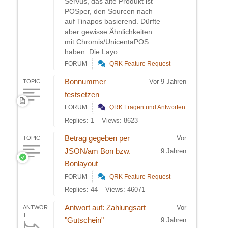
Servus, das alte Produkt ist
POSper, den Sourcen nach
auf Tinapos basierend. Dürfte
aber gewisse Ähnlichkeiten
mit Chromis/UnicentaPOS
haben. Die Layo...
FORUM
QRK Feature Request
Bonnummer
Vor 9 Jahren
TOPIC
festsetzen
FORUM
QRK Fragen und Antworten
Replies: 1
Views: 8623
Betrag gegeben per
Vor
TOPIC
JSON/am Bon bzw.
9 Jahren
Bonlayout
FORUM
QRK Feature Request
Replies: 44
Views: 46071
Antwort auf: Zahlungsart
Vor
ANTWOR
T
"Gutschein"
9 Jahren