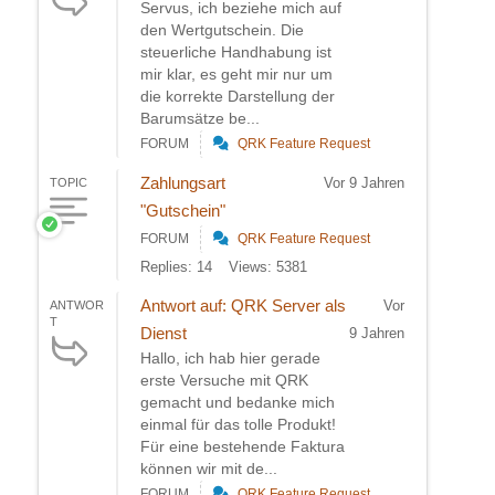
Servus, ich beziehe mich auf
den Wertgutschein. Die
steuerliche Handhabung ist
mir klar, es geht mir nur um
die korrekte Darstellung der
Barumsätze be...
FORUM
QRK Feature Request
Zahlungsart
Vor 9 Jahren
TOPIC
"Gutschein"
FORUM
QRK Feature Request
Replies: 14
Views: 5381
Antwort auf: QRK Server als
Vor
ANTWOR
T
Dienst
9 Jahren
Hallo, ich hab hier gerade
erste Versuche mit QRK
gemacht und bedanke mich
einmal für das tolle Produkt!
Für eine bestehende Faktura
können wir mit de...
FORUM
QRK Feature Request