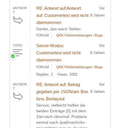
RE: Antwort auf:Antwort
Vor
ANTWOR
T
auf: Customertext wird nicht
9 Jahren
übernommen
Danke, das wars! Stefan
FORUM
QRK Fehlermeldungen / Bugs
Server-Modus:
Vor
TOPIC
Customertext wird nicht
9 Jahren
übernommen
FORUM
QRK Fehlermeldungen / Bugs
Replies: 2
Views: 3302
RE: Antwort auf: Betrag
Vor
ANTWOR
T
gegeben per JSON/am Bon
9 Jahren
bzw. Bonlayout
Servus, vielleicht helfen die
beiden Einträge [0] mit dem
Ziel nach /dev/null. Probiere
einmal nach /pad/nach/ckv-
import/datei.json zu drucken.