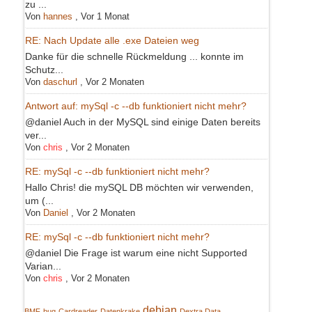
zu ...
Von
hannes
,
Vor 1 Monat
RE: Nach Update alle .exe Dateien weg
Danke für die schnelle Rückmeldung ... konnte im
Schutz...
Von
daschurl
,
Vor 2 Monaten
Antwort auf: mySql -c --db funktioniert nicht mehr?
@daniel Auch in der MySQL sind einige Daten bereits
ver...
Von
chris
,
Vor 2 Monaten
RE: mySql -c --db funktioniert nicht mehr?
Hallo Chris! die mySQL DB möchten wir verwenden,
um (...
Von
Daniel
,
Vor 2 Monaten
RE: mySql -c --db funktioniert nicht mehr?
@daniel Die Frage ist warum eine nicht Supported
Varian...
Von
chris
,
Vor 2 Monaten
debian
BMF
bug
Cardreader
Datenkrake
Dextra Data