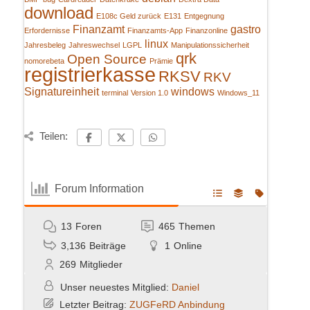
download
E108c Geld zurück
E131
Entgegnung
Finanzamt
gastro
Erfordernisse
Finanzamts-App
Finanzonline
linux
Jahresbeleg
Jahreswechsel
LGPL
Manipulationssicherheit
qrk
Open Source
nomorebeta
Prämie
registrierkasse
RKSV
RKV
Signatureinheit
windows
terminal
Version 1.0
Windows_11
Teilen:
Forum Information
13
Foren
465
Themen
3,136
Beiträge
1
Online
269
Mitglieder
Unser neuestes Mitglied:
Daniel
Letzter Beitrag:
ZUGFeRD Anbindung