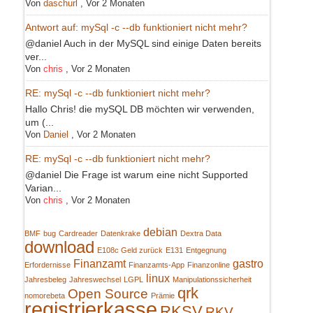
Von
daschurl
,
Vor 2 Monaten
Antwort auf: mySql -c --db funktioniert nicht mehr?
@daniel Auch in der MySQL sind einige Daten bereits
ver...
Von
chris
,
Vor 2 Monaten
RE: mySql -c --db funktioniert nicht mehr?
Hallo Chris! die mySQL DB möchten wir verwenden,
um (...
Von
Daniel
,
Vor 2 Monaten
RE: mySql -c --db funktioniert nicht mehr?
@daniel Die Frage ist warum eine nicht Supported
Varian...
Von
chris
,
Vor 2 Monaten
debian
BMF
bug
Cardreader
Datenkrake
Dextra Data
download
E108c Geld zurück
E131
Entgegnung
Finanzamt
gastro
Erfordernisse
Finanzamts-App
Finanzonline
linux
Jahresbeleg
Jahreswechsel
LGPL
Manipulationssicherheit
qrk
Open Source
nomorebeta
Prämie
registrierkasse
RKSV
RKV