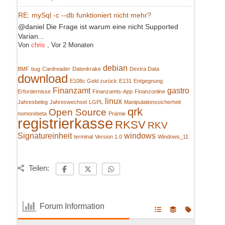
RE: mySql -c --db funktioniert nicht mehr?
@daniel Die Frage ist warum eine nicht Supported
Varian...
Von
chris
,
Vor 2 Monaten
debian
BMF
bug
Cardreader
Datenkrake
Dextra Data
download
E108c Geld zurück
E131
Entgegnung
Finanzamt
gastro
Erfordernisse
Finanzamts-App
Finanzonline
linux
Jahresbeleg
Jahreswechsel
LGPL
Manipulationssicherheit
qrk
Open Source
nomorebeta
Prämie
registrierkasse
RKSV
RKV
Signatureinheit
windows
terminal
Version 1.0
Windows_11
Teilen:
Forum Information