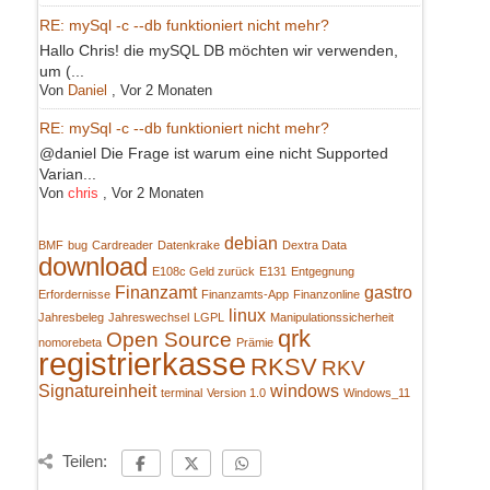
RE: mySql -c --db funktioniert nicht mehr?
Hallo Chris! die mySQL DB möchten wir verwenden,
um (...
Von
Daniel
,
Vor 2 Monaten
RE: mySql -c --db funktioniert nicht mehr?
@daniel Die Frage ist warum eine nicht Supported
Varian...
Von
chris
,
Vor 2 Monaten
debian
BMF
bug
Cardreader
Datenkrake
Dextra Data
download
E108c Geld zurück
E131
Entgegnung
Finanzamt
gastro
Erfordernisse
Finanzamts-App
Finanzonline
linux
Jahresbeleg
Jahreswechsel
LGPL
Manipulationssicherheit
qrk
Open Source
nomorebeta
Prämie
registrierkasse
RKSV
RKV
Signatureinheit
windows
terminal
Version 1.0
Windows_11
Teilen: