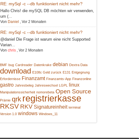
RE: mySql -c --db funktioniert nicht mehr?
Hallo Chris! die mySQL DB möchten wir verwenden,
um (...
Von
Daniel
,
Vor 2 Monaten
RE: mySql -c --db funktioniert nicht mehr?
@daniel Die Frage ist warum eine nicht Supported
Varian...
Von
chris
,
Vor 2 Monaten
debian
BMF
bug
Cardreader
Datenkrake
Dextra Data
download
E108c Geld zurück
E131
Entgegnung
Finanzamt
Erfordernisse
Finanzamts-App
Finanzonline
gastro
linux
Jahresbeleg
Jahreswechsel
LGPL
Open Source
Manipulationssicherheit
nomorebeta
registrierkasse
qrk
Prämie
RKSV
RKV
Signatureinheit
terminal
windows
Version 1.0
Windows_11