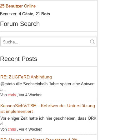
25 Benutzer
Online
Benutzer:
4 Gäste, 21 Bots
Forum Search
Recent Posts
RE: ZUGFeRD Anbindung
@ratatouille Sechseinhalb Jahre später eine Antwort
a...
Von
chris
,
Vor 4 Wochen
KassenSichV/TSE – Kehrtwende: Unterstützung
ist implementiert
Vor einiger Zeit hatte ich hier geschrieben, dass QRK
d...
Von
chris
,
Vor 4 Wochen
RE: Neuer ermäßigter Steuersatz 4,9%