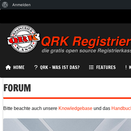
Über
Anmelden
WordPress
HOME
QRK – WAS IST DAS?
FEATURES
FORUM
Bitte beachte auch unsere
Knowledgebase
und das
Handbuc