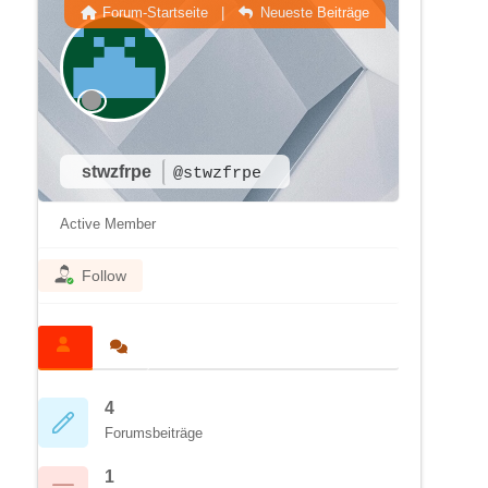
Forum-Startseite
|
Neueste Beiträge
stwzfrpe
@stwzfrpe
Active Member
Follow
4
Forumsbeiträge
1