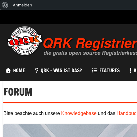
Über
Anmelden
WordPress
HOME
QRK – WAS IST DAS?
FEATURES
K
FORUM
Bitte beachte auch unsere
Knowledgebase
und das
Handbuc