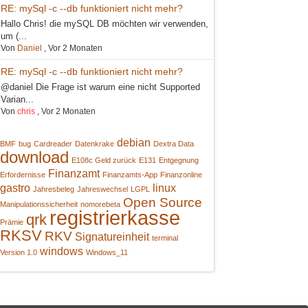
RE: mySql -c --db funktioniert nicht mehr?
Hallo Chris! die mySQL DB möchten wir verwenden,
um (...
Von
Daniel
,
Vor 2 Monaten
RE: mySql -c --db funktioniert nicht mehr?
@daniel Die Frage ist warum eine nicht Supported
Varian...
Von
chris
,
Vor 2 Monaten
debian
BMF
bug
Cardreader
Datenkrake
Dextra Data
download
E108c Geld zurück
E131
Entgegnung
Finanzamt
Erfordernisse
Finanzamts-App
Finanzonline
gastro
linux
Jahresbeleg
Jahreswechsel
LGPL
Open Source
Manipulationssicherheit
nomorebeta
registrierkasse
qrk
Prämie
RKSV
RKV
Signatureinheit
terminal
windows
Version 1.0
Windows_11