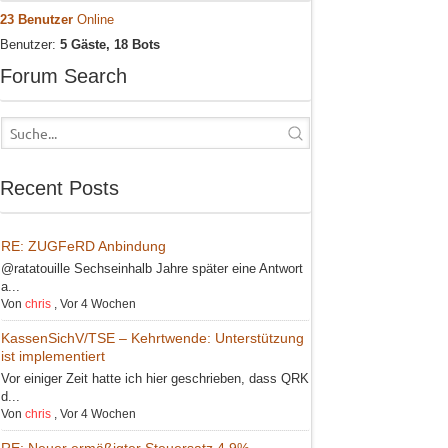
23 Benutzer
Online
Benutzer:
5 Gäste, 18 Bots
Forum Search
Recent Posts
RE: ZUGFeRD Anbindung
@ratatouille Sechseinhalb Jahre später eine Antwort
a...
Von
chris
,
Vor 4 Wochen
KassenSichV/TSE – Kehrtwende: Unterstützung
ist implementiert
Vor einiger Zeit hatte ich hier geschrieben, dass QRK
d...
Von
chris
,
Vor 4 Wochen
RE: Neuer ermäßigter Steuersatz 4,9%