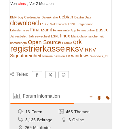
Von
chris
,
Vor 2 Monaten
debian
BMF
bug
Cardreader
Datenkrake
Dextra Data
download
E108c Geld zurück
E131
Entgegnung
Finanzamt
gastro
Erfordernisse
Finanzamts-App
Finanzonline
linux
Jahresbeleg
Jahreswechsel
LGPL
Manipulationssicherheit
qrk
Open Source
nomorebeta
Prämie
registrierkasse
RKSV
RKV
Signatureinheit
windows
terminal
Version 1.0
Windows_11
Teilen:
Forum Information
13
Foren
465
Themen
3,136
Beiträge
6
Online
269
Mitglieder