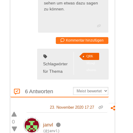
sehen um etwas dazu sagen
zu können.
Kommentar hinzufügen
QRK
Mysql
Schlagwörter
ubuntu
für Thema
6 Antworten
23. November 2020 17:27
0
janvl
(@janvl)