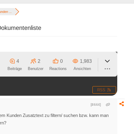
nden ...
Dokumentenliste
4
2
0
1,983
Beiträge
Benutzer
Reactions
Ansichten
RSS
[#444]
em Kunden Zusatztext zu filtern/ suchen bzw. kann man
ern?