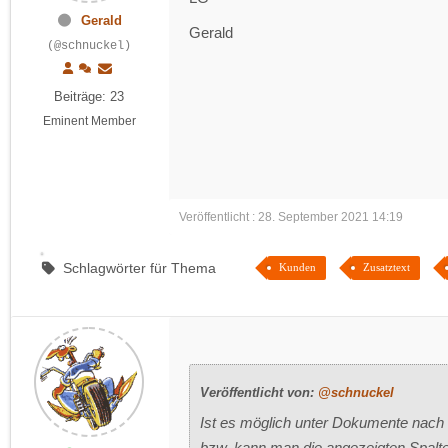
Gerald
Gerald
(@schnuckel)
Beiträge: 23
Eminent Member
Veröffentlicht : 28. September 2021 14:19
Schlagwörter für Thema
Kunden
Zusatztext
Veröffentlicht von:
@schnuckel
Ist es möglich unter Dokumente nach 
bzw. kann man die angezeigten Spalte