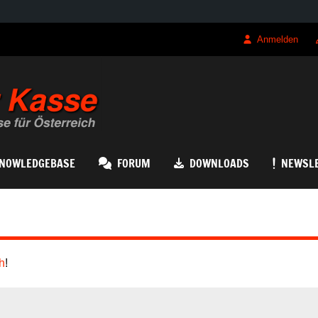
Anmelden
QRK Registrierk
NOWLEDGEBASE
FORUM
DOWNLOADS
NEWSL
h
!