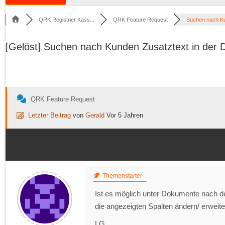
QRK Registrier Kass...
QRK Feature Request
Suchen nach Ku
[Gelöst]
Suchen nach Kunden Zusatztext in der 
QRK Feature Request
Letzter Beitrag
von
Gerald
Vor 5 Jahren
Themenstarter
Ist es möglich unter Dokumente nach d
die angezeigten Spalten ändern/ erweit
LG