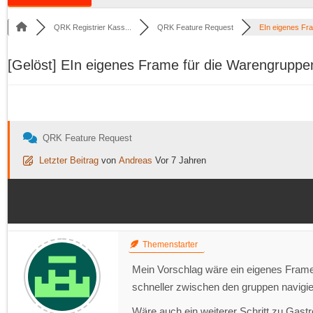
QRK Registrier Kass...
QRK Feature Request
EIn eigenes Fra
[Gelöst]
EIn eigenes Frame für die Warengruppe
QRK Feature Request
Letzter Beitrag
von
Andreas
Vor 7 Jahren
Themenstarter
Mein Vorschlag wäre ein eigenes Frame 
schneller zwischen den gruppen navigi
Wäre auch ein weiterer Schritt zu Gast