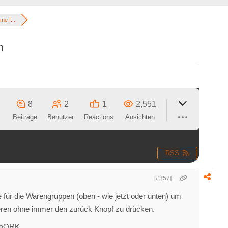
me f...
n
8
2
1
2,551
Beiträge
Benutzer
Reactions
Ansichten
RSS
[#357]
für die Warengruppen (oben - wie jetzt oder unten) um
eren ohne immer den zurück Knopf zu drücken.
roQRK..