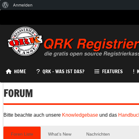
Über
Anmelden
WordPress
HOME
QRK – WAS IST DAS?
FEATURES
FORUM
Bitte beachte auch unsere
Knowledgebase
und das
Handbuc
Foren Liste
What’s New
Nachrichten