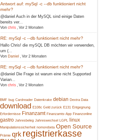
Antwort auf: mySql -c --db funktioniert nicht
mehr?
@daniel Auch in der MySQL sind einige Daten
bereits ver...
Von
chris
,
Vor 2 Monaten
RE: mySql -c --db funktioniert nicht mehr?
Hallo Chris! die mySQL DB möchten wir verwenden,
um (...
Von
Daniel
,
Vor 2 Monaten
RE: mySql -c --db funktioniert nicht mehr?
@daniel Die Frage ist warum eine nicht Supported
Varian...
Von
chris
,
Vor 2 Monaten
debian
BMF
bug
Cardreader
Datenkrake
Dextra Data
download
E108c Geld zurück
E131
Entgegnung
Finanzamt
Erfordernisse
Finanzamts-App
Finanzonline
gastro
linux
Jahresbeleg
Jahreswechsel
LGPL
Open Source
Manipulationssicherheit
nomorebeta
registrierkasse
qrk
Prämie