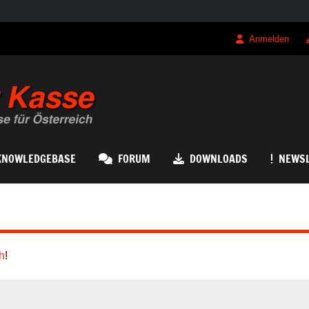
Anmelden
QRK Registrierk
KNOWLEDGEBASE
FORUM
DOWNLOADS
NEWSL
h
!