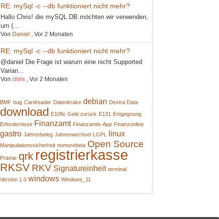
RE: mySql -c --db funktioniert nicht mehr?
Hallo Chris! die mySQL DB möchten wir verwenden,
um (...
Von
Daniel
,
Vor 2 Monaten
RE: mySql -c --db funktioniert nicht mehr?
@daniel Die Frage ist warum eine nicht Supported
Varian...
Von
chris
,
Vor 2 Monaten
debian
BMF
bug
Cardreader
Datenkrake
Dextra Data
download
E108c Geld zurück
E131
Entgegnung
Finanzamt
Erfordernisse
Finanzamts-App
Finanzonline
gastro
linux
Jahresbeleg
Jahreswechsel
LGPL
Open Source
Manipulationssicherheit
nomorebeta
registrierkasse
qrk
Prämie
RKSV
RKV
Signatureinheit
terminal
windows
Version 1.0
Windows_11