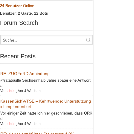
24 Benutzer
Online
Benutzer:
2 Gäste, 22 Bots
Forum Search
Recent Posts
RE: ZUGFeRD Anbindung
@ratatouille Sechseinhalb Jahre später eine Antwort
a...
Von
chris
,
Vor 4 Wochen
KassenSichV/TSE – Kehrtwende: Unterstützung
ist implementiert
Vor einiger Zeit hatte ich hier geschrieben, dass QRK
d...
Von
chris
,
Vor 4 Wochen
RE: Neuer ermäßigter Steuersatz 4,9%