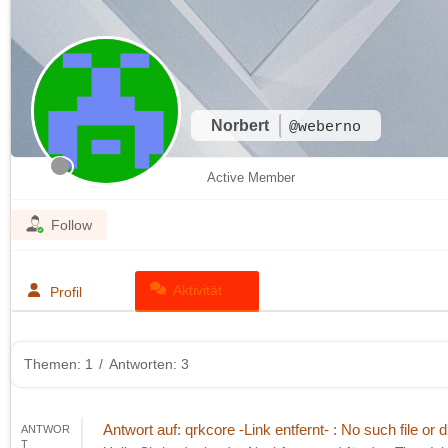
Norbert
@weberno
Active Member
Follow
Aktivität
Profil
Themen: 1
/
Antworten: 3
Antwort auf: qrkcore -Link entfernt- : No such file or d
ANTWOR
T