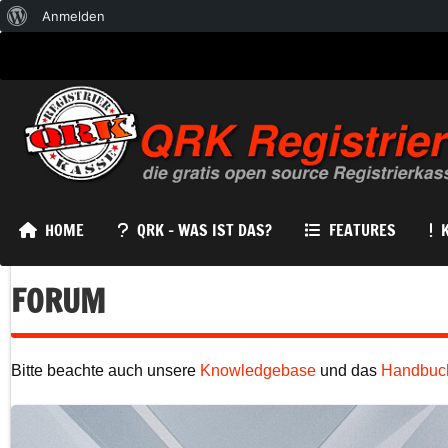
Über
Anmelden
WordPress
HOME
QRK – WAS IST DAS?
FEATURES
FORUM
Bitte beachte auch unsere
Knowledgebase
und das
Handbuc