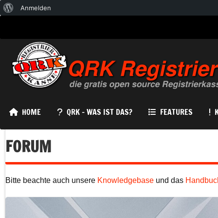
Über
Anmelden
WordPress
HOME
QRK – WAS IST DAS?
FEATURES
FORUM
Bitte beachte auch unsere
Knowledgebase
und das
Handbuc