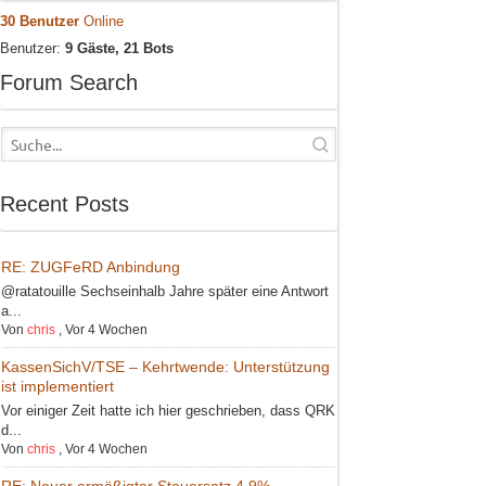
30 Benutzer
Online
Benutzer:
9 Gäste, 21 Bots
Forum Search
Recent Posts
RE: ZUGFeRD Anbindung
@ratatouille Sechseinhalb Jahre später eine Antwort
a...
Von
chris
,
Vor 4 Wochen
KassenSichV/TSE – Kehrtwende: Unterstützung
ist implementiert
Vor einiger Zeit hatte ich hier geschrieben, dass QRK
d...
Von
chris
,
Vor 4 Wochen
RE: Neuer ermäßigter Steuersatz 4,9%