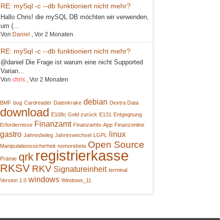
RE: mySql -c --db funktioniert nicht mehr?
Hallo Chris! die mySQL DB möchten wir verwenden,
um (...
Von
Daniel
,
Vor 2 Monaten
RE: mySql -c --db funktioniert nicht mehr?
@daniel Die Frage ist warum eine nicht Supported
Varian...
Von
chris
,
Vor 2 Monaten
debian
BMF
bug
Cardreader
Datenkrake
Dextra Data
download
E108c Geld zurück
E131
Entgegnung
Finanzamt
Erfordernisse
Finanzamts-App
Finanzonline
gastro
linux
Jahresbeleg
Jahreswechsel
LGPL
Open Source
Manipulationssicherheit
nomorebeta
registrierkasse
qrk
Prämie
RKSV
RKV
Signatureinheit
terminal
windows
Version 1.0
Windows_11