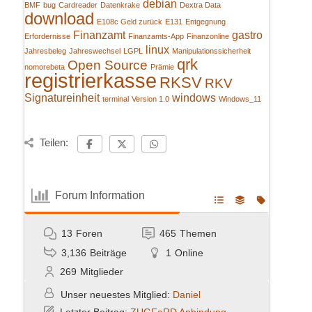
debian
BMF
bug
Cardreader
Datenkrake
Dextra Data
download
E108c Geld zurück
E131
Entgegnung
Finanzamt
gastro
Erfordernisse
Finanzamts-App
Finanzonline
linux
Jahresbeleg
Jahreswechsel
LGPL
Manipulationssicherheit
qrk
Open Source
nomorebeta
Prämie
registrierkasse
RKSV
RKV
Signatureinheit
windows
terminal
Version 1.0
Windows_11
Teilen:
Forum Information
13
Foren
465
Themen
3,136
Beiträge
1
Online
269
Mitglieder
Unser neuestes Mitglied:
Daniel
Letzter Beitrag:
ZUGFeRD Anbindung