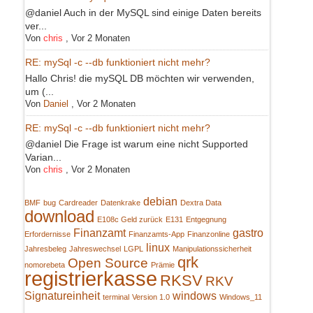
@daniel Auch in der MySQL sind einige Daten bereits
ver...
Von
chris
,
Vor 2 Monaten
RE: mySql -c --db funktioniert nicht mehr?
Hallo Chris! die mySQL DB möchten wir verwenden,
um (...
Von
Daniel
,
Vor 2 Monaten
RE: mySql -c --db funktioniert nicht mehr?
@daniel Die Frage ist warum eine nicht Supported
Varian...
Von
chris
,
Vor 2 Monaten
debian
BMF
bug
Cardreader
Datenkrake
Dextra Data
download
E108c Geld zurück
E131
Entgegnung
Finanzamt
gastro
Erfordernisse
Finanzamts-App
Finanzonline
linux
Jahresbeleg
Jahreswechsel
LGPL
Manipulationssicherheit
qrk
Open Source
nomorebeta
Prämie
registrierkasse
RKSV
RKV
Signatureinheit
windows
terminal
Version 1.0
Windows_11