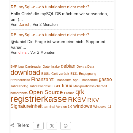
RE: mySql -c --db funktioniert nicht mehr?
Hallo Chris! die mySQL DB möchten wir verwenden,
um (...
Von
Daniel
,
Vor 2 Monaten
RE: mySql -c --db funktioniert nicht mehr?
@daniel Die Frage ist warum eine nicht Supported
Varian...
Von
chris
,
Vor 2 Monaten
debian
BMF
bug
Cardreader
Datenkrake
Dextra Data
download
E108c Geld zurück
E131
Entgegnung
Finanzamt
gastro
Erfordernisse
Finanzamts-App
Finanzonline
linux
Jahresbeleg
Jahreswechsel
LGPL
Manipulationssicherheit
qrk
Open Source
nomorebeta
Prämie
registrierkasse
RKSV
RKV
Signatureinheit
windows
terminal
Version 1.0
Windows_11
Teilen: