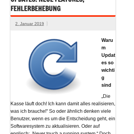
FEHLERBEHEBUNG
2. Januar 2019
Waru
m
Updat
es so
wichti
g
sind
„Die
Kasse läuft doch! Ich kann damit alles realisieren,
was ich brauche!“ So oder ähnlich denken viele
Benutzer, wenn es um die Entscheidung geht, ein
Softwaresystem zu aktualisieren. Oder auf
englisch: „Never touch a running system.“ Doch