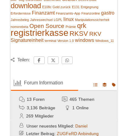
download
E108c Geld zurück
E131
Entgegnung
Finanzamt
gastro
Erfordernisse
Finanzamts-App
Finanzonline
linux
Jahresbeleg
Jahreswechsel
LGPL
Manipulationssicherheit
qrk
Open Source
nomorebeta
Prämie
registrierkasse
RKSV
RKV
Signatureinheit
windows
terminal
Version 1.0
Windows_11
Teilen:
Forum Information
13
Foren
465
Themen
3,136
Beiträge
1
Online
269
Mitglieder
Unser neuestes Mitglied:
Daniel
Letzter Beitrag:
ZUGFeRD Anbindung