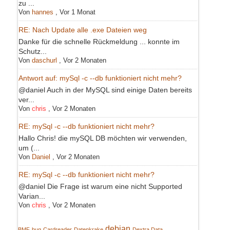
zu ...
Von
hannes
,
Vor 1 Monat
RE: Nach Update alle .exe Dateien weg
Danke für die schnelle Rückmeldung ... konnte im
Schutz...
Von
daschurl
,
Vor 2 Monaten
Antwort auf: mySql -c --db funktioniert nicht mehr?
@daniel Auch in der MySQL sind einige Daten bereits
ver...
Von
chris
,
Vor 2 Monaten
RE: mySql -c --db funktioniert nicht mehr?
Hallo Chris! die mySQL DB möchten wir verwenden,
um (...
Von
Daniel
,
Vor 2 Monaten
RE: mySql -c --db funktioniert nicht mehr?
@daniel Die Frage ist warum eine nicht Supported
Varian...
Von
chris
,
Vor 2 Monaten
debian
BMF
bug
Cardreader
Datenkrake
Dextra Data