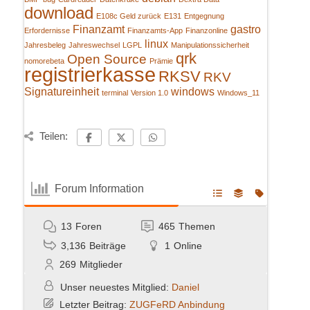
download
E108c Geld zurück
E131
Entgegnung
Finanzamt
gastro
Erfordernisse
Finanzamts-App
Finanzonline
linux
Jahresbeleg
Jahreswechsel
LGPL
Manipulationssicherheit
qrk
Open Source
nomorebeta
Prämie
registrierkasse
RKSV
RKV
Signatureinheit
windows
terminal
Version 1.0
Windows_11
Teilen:
Forum Information
13
Foren
465
Themen
3,136
Beiträge
1
Online
269
Mitglieder
Unser neuestes Mitglied:
Daniel
Letzter Beitrag:
ZUGFeRD Anbindung