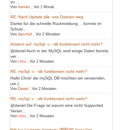
zu ...
Von
hannes
,
Vor 1 Monat
RE: Nach Update alle .exe Dateien weg
Danke für die schnelle Rückmeldung ... konnte im
Schutz...
Von
daschurl
,
Vor 2 Monaten
Antwort auf: mySql -c --db funktioniert nicht mehr?
@daniel Auch in der MySQL sind einige Daten bereits
ver...
Von
chris
,
Vor 2 Monaten
RE: mySql -c --db funktioniert nicht mehr?
Hallo Chris! die mySQL DB möchten wir verwenden,
um (...
Von
Daniel
,
Vor 2 Monaten
RE: mySql -c --db funktioniert nicht mehr?
@daniel Die Frage ist warum eine nicht Supported
Varian...
Von
chris
,
Vor 2 Monaten
debian
BMF
bug
Cardreader
Datenkrake
Dextra Data