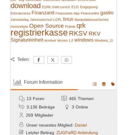
download
E108c Geld zurück
E131
Entgegnung
Finanzamt
gastro
Erfordernisse
Finanzamts-App
Finanzonline
linux
Jahresbeleg
Jahreswechsel
LGPL
Manipulationssicherheit
qrk
Open Source
nomorebeta
Prämie
registrierkasse
RKSV
RKV
Signatureinheit
windows
terminal
Version 1.0
Windows_11
Teilen:
Forum Information
13
Foren
465
Themen
3,136
Beiträge
3
Online
269
Mitglieder
Unser neuestes Mitglied:
Daniel
Letzter Beitrag:
ZUGFeRD Anbindung