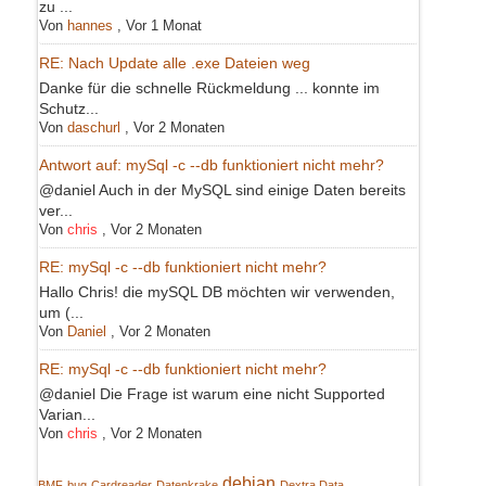
zu ...
Von
hannes
,
Vor 1 Monat
RE: Nach Update alle .exe Dateien weg
Danke für die schnelle Rückmeldung ... konnte im
Schutz...
Von
daschurl
,
Vor 2 Monaten
Antwort auf: mySql -c --db funktioniert nicht mehr?
@daniel Auch in der MySQL sind einige Daten bereits
ver...
Von
chris
,
Vor 2 Monaten
RE: mySql -c --db funktioniert nicht mehr?
Hallo Chris! die mySQL DB möchten wir verwenden,
um (...
Von
Daniel
,
Vor 2 Monaten
RE: mySql -c --db funktioniert nicht mehr?
@daniel Die Frage ist warum eine nicht Supported
Varian...
Von
chris
,
Vor 2 Monaten
debian
BMF
bug
Cardreader
Datenkrake
Dextra Data