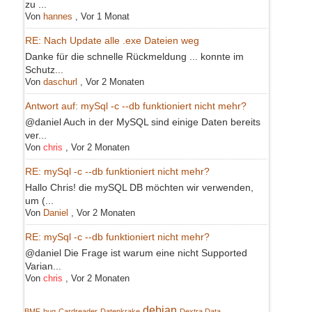
zu ...
Von
hannes
,
Vor 1 Monat
RE: Nach Update alle .exe Dateien weg
Danke für die schnelle Rückmeldung ... konnte im
Schutz...
Von
daschurl
,
Vor 2 Monaten
Antwort auf: mySql -c --db funktioniert nicht mehr?
@daniel Auch in der MySQL sind einige Daten bereits
ver...
Von
chris
,
Vor 2 Monaten
RE: mySql -c --db funktioniert nicht mehr?
Hallo Chris! die mySQL DB möchten wir verwenden,
um (...
Von
Daniel
,
Vor 2 Monaten
RE: mySql -c --db funktioniert nicht mehr?
@daniel Die Frage ist warum eine nicht Supported
Varian...
Von
chris
,
Vor 2 Monaten
debian
BMF
bug
Cardreader
Datenkrake
Dextra Data