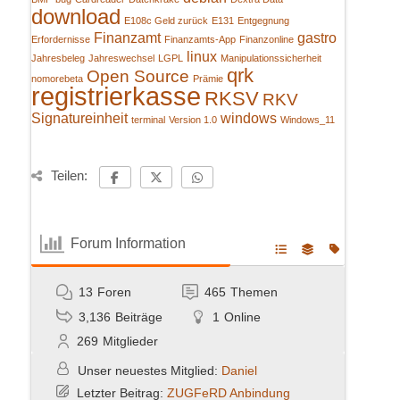
download
E108c Geld zurück
E131
Entgegnung
Finanzamt
gastro
Erfordernisse
Finanzamts-App
Finanzonline
linux
Jahresbeleg
Jahreswechsel
LGPL
Manipulationssicherheit
qrk
Open Source
nomorebeta
Prämie
registrierkasse
RKSV
RKV
Signatureinheit
windows
terminal
Version 1.0
Windows_11
Teilen:
Forum Information
13
Foren
465
Themen
3,136
Beiträge
1
Online
269
Mitglieder
Unser neuestes Mitglied:
Daniel
Letzter Beitrag:
ZUGFeRD Anbindung