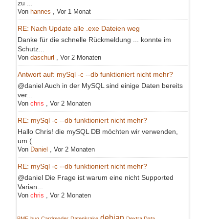
zu ...
Von
hannes
,
Vor 1 Monat
RE: Nach Update alle .exe Dateien weg
Danke für die schnelle Rückmeldung ... konnte im
Schutz...
Von
daschurl
,
Vor 2 Monaten
Antwort auf: mySql -c --db funktioniert nicht mehr?
@daniel Auch in der MySQL sind einige Daten bereits
ver...
Von
chris
,
Vor 2 Monaten
RE: mySql -c --db funktioniert nicht mehr?
Hallo Chris! die mySQL DB möchten wir verwenden,
um (...
Von
Daniel
,
Vor 2 Monaten
RE: mySql -c --db funktioniert nicht mehr?
@daniel Die Frage ist warum eine nicht Supported
Varian...
Von
chris
,
Vor 2 Monaten
debian
BMF
bug
Cardreader
Datenkrake
Dextra Data