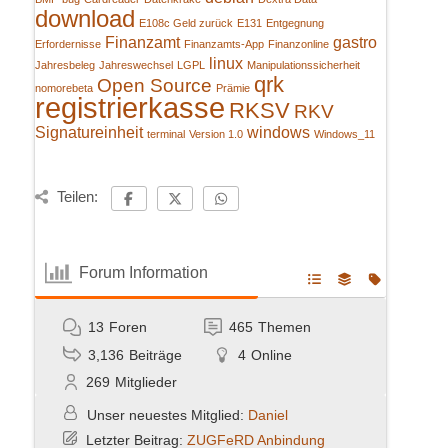
download
E108c Geld zurück
E131
Entgegnung
Finanzamt
gastro
Erfordernisse
Finanzamts-App
Finanzonline
linux
Jahresbeleg
Jahreswechsel
LGPL
Manipulationssicherheit
qrk
Open Source
nomorebeta
Prämie
registrierkasse
RKSV
RKV
Signatureinheit
windows
terminal
Version 1.0
Windows_11
Teilen:
Forum Information
13
Foren
465
Themen
3,136
Beiträge
4
Online
269
Mitglieder
Unser neuestes Mitglied:
Daniel
Letzter Beitrag:
ZUGFeRD Anbindung