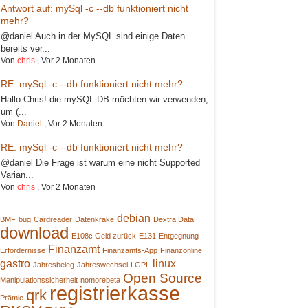
Antwort auf: mySql -c --db funktioniert nicht
mehr?
@daniel Auch in der MySQL sind einige Daten
bereits ver...
Von
chris
,
Vor 2 Monaten
RE: mySql -c --db funktioniert nicht mehr?
Hallo Chris! die mySQL DB möchten wir verwenden,
um (...
Von
Daniel
,
Vor 2 Monaten
RE: mySql -c --db funktioniert nicht mehr?
@daniel Die Frage ist warum eine nicht Supported
Varian...
Von
chris
,
Vor 2 Monaten
debian
BMF
bug
Cardreader
Datenkrake
Dextra Data
download
E108c Geld zurück
E131
Entgegnung
Finanzamt
Erfordernisse
Finanzamts-App
Finanzonline
gastro
linux
Jahresbeleg
Jahreswechsel
LGPL
Open Source
Manipulationssicherheit
nomorebeta
registrierkasse
qrk
Prämie