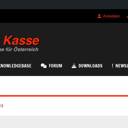
Anmelden
QRK Registrierk
KNOWLEDGEBASE
FORUM
DOWNLOADS
NEWSL
h
!