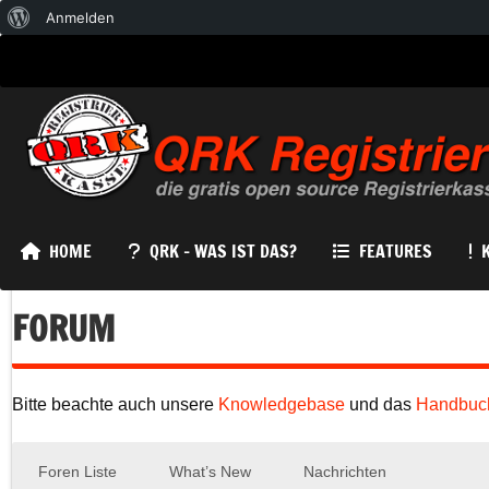
Über
Anmelden
WordPress
HOME
QRK – WAS IST DAS?
FEATURES
FORUM
Bitte beachte auch unsere
Knowledgebase
und das
Handbuc
Foren Liste
What’s New
Nachrichten