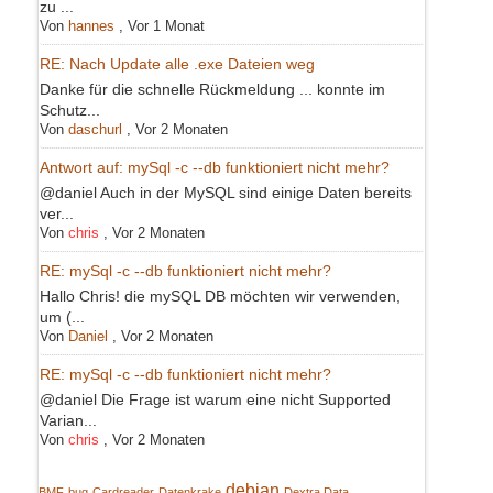
zu ...
Von
hannes
,
Vor 1 Monat
RE: Nach Update alle .exe Dateien weg
Danke für die schnelle Rückmeldung ... konnte im
Schutz...
Von
daschurl
,
Vor 2 Monaten
Antwort auf: mySql -c --db funktioniert nicht mehr?
@daniel Auch in der MySQL sind einige Daten bereits
ver...
Von
chris
,
Vor 2 Monaten
RE: mySql -c --db funktioniert nicht mehr?
Hallo Chris! die mySQL DB möchten wir verwenden,
um (...
Von
Daniel
,
Vor 2 Monaten
RE: mySql -c --db funktioniert nicht mehr?
@daniel Die Frage ist warum eine nicht Supported
Varian...
Von
chris
,
Vor 2 Monaten
debian
BMF
bug
Cardreader
Datenkrake
Dextra Data