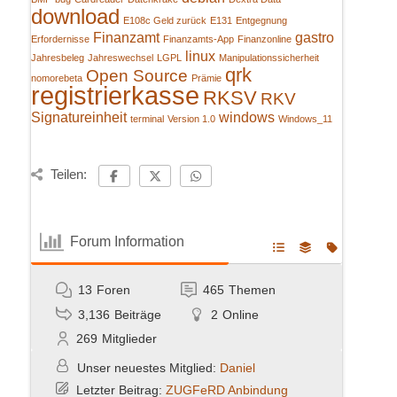
download
E108c Geld zurück
E131
Entgegnung
Finanzamt
gastro
Erfordernisse
Finanzamts-App
Finanzonline
linux
Jahresbeleg
Jahreswechsel
LGPL
Manipulationssicherheit
qrk
Open Source
nomorebeta
Prämie
registrierkasse
RKSV
RKV
Signatureinheit
windows
terminal
Version 1.0
Windows_11
Teilen:
Forum Information
13
Foren
465
Themen
3,136
Beiträge
2
Online
269
Mitglieder
Unser neuestes Mitglied:
Daniel
Letzter Beitrag:
ZUGFeRD Anbindung