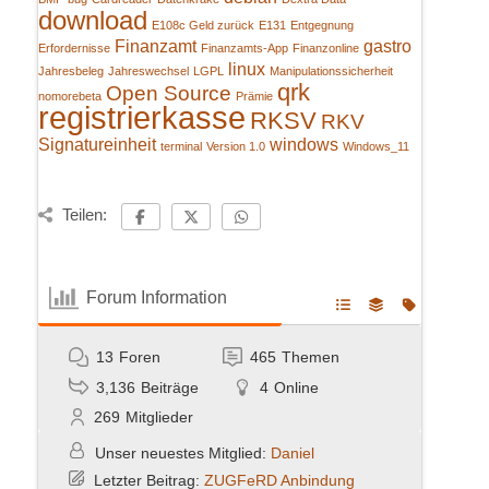
download
E108c Geld zurück
E131
Entgegnung
Finanzamt
gastro
Erfordernisse
Finanzamts-App
Finanzonline
linux
Jahresbeleg
Jahreswechsel
LGPL
Manipulationssicherheit
qrk
Open Source
nomorebeta
Prämie
registrierkasse
RKSV
RKV
Signatureinheit
windows
terminal
Version 1.0
Windows_11
Teilen:
Forum Information
13
Foren
465
Themen
3,136
Beiträge
4
Online
269
Mitglieder
Unser neuestes Mitglied:
Daniel
Letzter Beitrag:
ZUGFeRD Anbindung