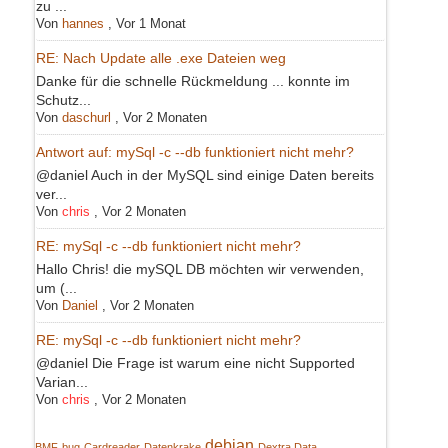
zu ...
Von
hannes
,
Vor 1 Monat
RE: Nach Update alle .exe Dateien weg
Danke für die schnelle Rückmeldung ... konnte im
Schutz...
Von
daschurl
,
Vor 2 Monaten
Antwort auf: mySql -c --db funktioniert nicht mehr?
@daniel Auch in der MySQL sind einige Daten bereits
ver...
Von
chris
,
Vor 2 Monaten
RE: mySql -c --db funktioniert nicht mehr?
Hallo Chris! die mySQL DB möchten wir verwenden,
um (...
Von
Daniel
,
Vor 2 Monaten
RE: mySql -c --db funktioniert nicht mehr?
@daniel Die Frage ist warum eine nicht Supported
Varian...
Von
chris
,
Vor 2 Monaten
debian
BMF
bug
Cardreader
Datenkrake
Dextra Data