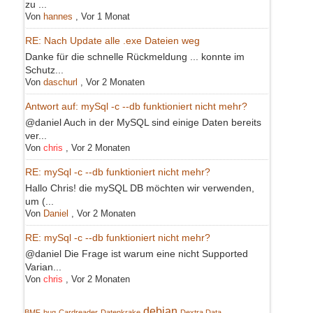
zu ...
Von
hannes
,
Vor 1 Monat
RE: Nach Update alle .exe Dateien weg
Danke für die schnelle Rückmeldung ... konnte im
Schutz...
Von
daschurl
,
Vor 2 Monaten
Antwort auf: mySql -c --db funktioniert nicht mehr?
@daniel Auch in der MySQL sind einige Daten bereits
ver...
Von
chris
,
Vor 2 Monaten
RE: mySql -c --db funktioniert nicht mehr?
Hallo Chris! die mySQL DB möchten wir verwenden,
um (...
Von
Daniel
,
Vor 2 Monaten
RE: mySql -c --db funktioniert nicht mehr?
@daniel Die Frage ist warum eine nicht Supported
Varian...
Von
chris
,
Vor 2 Monaten
debian
BMF
bug
Cardreader
Datenkrake
Dextra Data