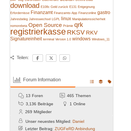
download
E108c Geld zurück
E131
Entgegnung
Finanzamt
gastro
Erfordernisse
Finanzamts-App
Finanzonline
linux
Jahresbeleg
Jahreswechsel
LGPL
Manipulationssicherheit
qrk
Open Source
nomorebeta
Prämie
registrierkasse
RKSV
RKV
Signatureinheit
windows
terminal
Version 1.0
Windows_11
Teilen:
Forum Information
13
Foren
465
Themen
3,136
Beiträge
1
Online
269
Mitglieder
Unser neuestes Mitglied:
Daniel
Letzter Beitrag:
ZUGFeRD Anbindung