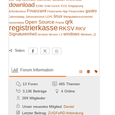
download
E108c Geld zurück
E131
Entgegnung
Finanzamt
gastro
Erfordernisse
Finanzamts-App
Finanzonline
linux
Jahresbeleg
Jahreswechsel
LGPL
Manipulationssicherheit
qrk
Open Source
nomorebeta
Prämie
registrierkasse
RKSV
RKV
Signatureinheit
windows
terminal
Version 1.0
Windows_11
Teilen:
Forum Information
13
Foren
465
Themen
3,136
Beiträge
4
Online
269
Mitglieder
Unser neuestes Mitglied:
Daniel
Letzter Beitrag:
ZUGFeRD Anbindung