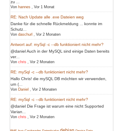
zu ...
Von
hannes
,
Vor 1 Monat
RE: Nach Update alle .exe Dateien weg
Danke für die schnelle Rückmeldung ... konnte im
Schutz...
Von
daschurl
,
Vor 2 Monaten
Antwort auf: mySql -c --db funktioniert nicht mehr?
@daniel Auch in der MySQL sind einige Daten bereits
ver...
Von
chris
,
Vor 2 Monaten
RE: mySql -c --db funktioniert nicht mehr?
Hallo Chris! die mySQL DB möchten wir verwenden,
um (...
Von
Daniel
,
Vor 2 Monaten
RE: mySql -c --db funktioniert nicht mehr?
@daniel Die Frage ist warum eine nicht Supported
Varian...
Von
chris
,
Vor 2 Monaten
debian
BMF
bug
Cardreader
Datenkrake
Dextra Data