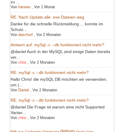
zu ...
Von
hannes
,
Vor 1 Monat
RE: Nach Update alle .exe Dateien weg
Danke für die schnelle Rückmeldung ... konnte im
Schutz...
Von
daschurl
,
Vor 2 Monaten
Antwort auf: mySql -c --db funktioniert nicht mehr?
@daniel Auch in der MySQL sind einige Daten bereits
ver...
Von
chris
,
Vor 2 Monaten
RE: mySql -c --db funktioniert nicht mehr?
Hallo Chris! die mySQL DB möchten wir verwenden,
um (...
Von
Daniel
,
Vor 2 Monaten
RE: mySql -c --db funktioniert nicht mehr?
@daniel Die Frage ist warum eine nicht Supported
Varian...
Von
chris
,
Vor 2 Monaten
debian
BMF
bug
Cardreader
Datenkrake
Dextra Data