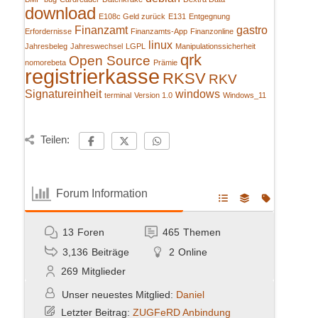
download
E108c Geld zurück
E131
Entgegnung
Finanzamt
gastro
Erfordernisse
Finanzamts-App
Finanzonline
linux
Jahresbeleg
Jahreswechsel
LGPL
Manipulationssicherheit
qrk
Open Source
nomorebeta
Prämie
registrierkasse
RKSV
RKV
Signatureinheit
windows
terminal
Version 1.0
Windows_11
Teilen:
Forum Information
13
Foren
465
Themen
3,136
Beiträge
2
Online
269
Mitglieder
Unser neuestes Mitglied:
Daniel
Letzter Beitrag:
ZUGFeRD Anbindung