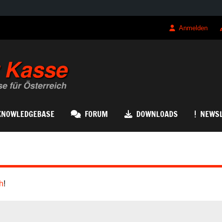
Anmelden
QRK Registrierk
KNOWLEDGEBASE
FORUM
DOWNLOADS
NEWSL
h
!