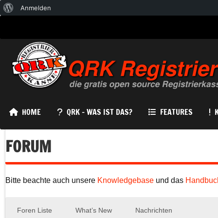
Über
Anmelden
WordPress
HOME
QRK – WAS IST DAS?
FEATURES
FORUM
Bitte beachte auch unsere
Knowledgebase
und das
Handbuc
Foren Liste
What’s New
Nachrichten