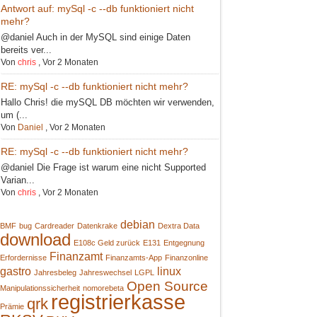
Antwort auf: mySql -c --db funktioniert nicht
mehr?
@daniel Auch in der MySQL sind einige Daten
bereits ver...
Von
chris
,
Vor 2 Monaten
RE: mySql -c --db funktioniert nicht mehr?
Hallo Chris! die mySQL DB möchten wir verwenden,
um (...
Von
Daniel
,
Vor 2 Monaten
RE: mySql -c --db funktioniert nicht mehr?
@daniel Die Frage ist warum eine nicht Supported
Varian...
Von
chris
,
Vor 2 Monaten
debian
BMF
bug
Cardreader
Datenkrake
Dextra Data
download
E108c Geld zurück
E131
Entgegnung
Finanzamt
Erfordernisse
Finanzamts-App
Finanzonline
gastro
linux
Jahresbeleg
Jahreswechsel
LGPL
Open Source
Manipulationssicherheit
nomorebeta
registrierkasse
qrk
Prämie