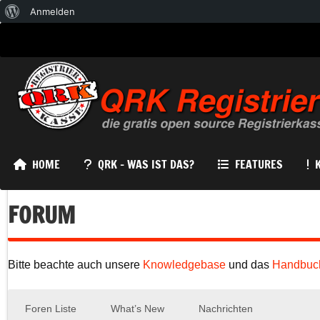
Über
Anmelden
WordPress
HOME
QRK – WAS IST DAS?
FEATURES
FORUM
Bitte beachte auch unsere
Knowledgebase
und das
Handbuc
Foren Liste
What’s New
Nachrichten