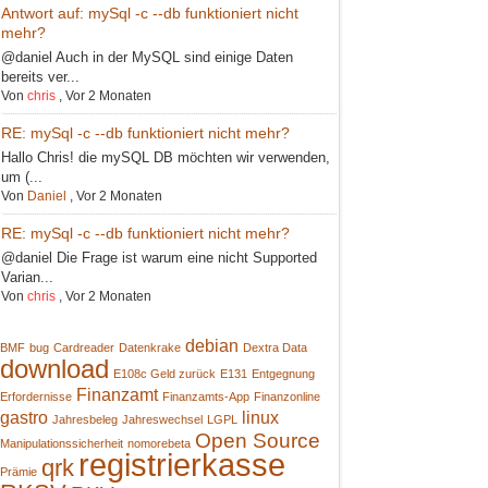
Antwort auf: mySql -c --db funktioniert nicht
mehr?
@daniel Auch in der MySQL sind einige Daten
bereits ver...
Von
chris
,
Vor 2 Monaten
RE: mySql -c --db funktioniert nicht mehr?
Hallo Chris! die mySQL DB möchten wir verwenden,
um (...
Von
Daniel
,
Vor 2 Monaten
RE: mySql -c --db funktioniert nicht mehr?
@daniel Die Frage ist warum eine nicht Supported
Varian...
Von
chris
,
Vor 2 Monaten
debian
BMF
bug
Cardreader
Datenkrake
Dextra Data
download
E108c Geld zurück
E131
Entgegnung
Finanzamt
Erfordernisse
Finanzamts-App
Finanzonline
gastro
linux
Jahresbeleg
Jahreswechsel
LGPL
Open Source
Manipulationssicherheit
nomorebeta
registrierkasse
qrk
Prämie