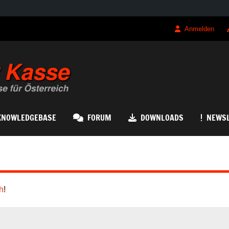
Anmelden
QRK Registrierk
KNOWLEDGEBASE
FORUM
DOWNLOADS
NEWSL
h
!