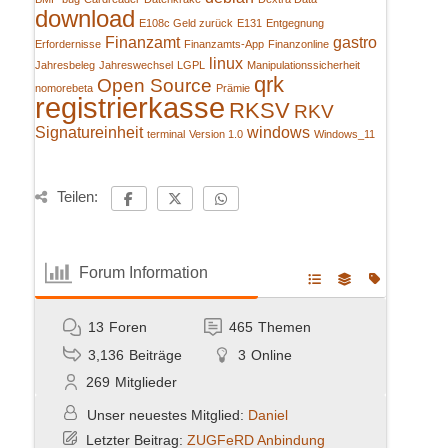
download
E108c Geld zurück
E131
Entgegnung
Finanzamt
gastro
Erfordernisse
Finanzamts-App
Finanzonline
linux
Jahresbeleg
Jahreswechsel
LGPL
Manipulationssicherheit
qrk
Open Source
nomorebeta
Prämie
registrierkasse
RKSV
RKV
Signatureinheit
windows
terminal
Version 1.0
Windows_11
Teilen:
Forum Information
13
Foren
465
Themen
3,136
Beiträge
3
Online
269
Mitglieder
Unser neuestes Mitglied:
Daniel
Letzter Beitrag:
ZUGFeRD Anbindung