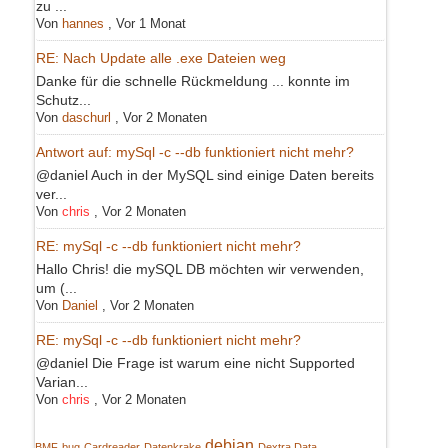
zu ...
Von
hannes
,
Vor 1 Monat
RE: Nach Update alle .exe Dateien weg
Danke für die schnelle Rückmeldung ... konnte im
Schutz...
Von
daschurl
,
Vor 2 Monaten
Antwort auf: mySql -c --db funktioniert nicht mehr?
@daniel Auch in der MySQL sind einige Daten bereits
ver...
Von
chris
,
Vor 2 Monaten
RE: mySql -c --db funktioniert nicht mehr?
Hallo Chris! die mySQL DB möchten wir verwenden,
um (...
Von
Daniel
,
Vor 2 Monaten
RE: mySql -c --db funktioniert nicht mehr?
@daniel Die Frage ist warum eine nicht Supported
Varian...
Von
chris
,
Vor 2 Monaten
debian
BMF
bug
Cardreader
Datenkrake
Dextra Data