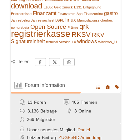
download
E108c Geld zurück
E131
Entgegnung
Finanzamt
gastro
Erfordernisse
Finanzamts-App
Finanzonline
linux
Jahresbeleg
Jahreswechsel
LGPL
Manipulationssicherheit
qrk
Open Source
nomorebeta
Prämie
registrierkasse
RKSV
RKV
Signatureinheit
windows
terminal
Version 1.0
Windows_11
Teilen:
Forum Information
13
Foren
465
Themen
3,136
Beiträge
3
Online
269
Mitglieder
Unser neuestes Mitglied:
Daniel
Letzter Beitrag:
ZUGFeRD Anbindung