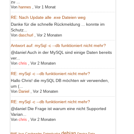
zu ...
Von
hannes
,
Vor 1 Monat
RE: Nach Update alle .exe Dateien weg
Danke für die schnelle Rückmeldung ... konnte im
Schutz...
Von
daschurl
,
Vor 2 Monaten
Antwort auf: mySql -c --db funktioniert nicht mehr?
@daniel Auch in der MySQL sind einige Daten bereits
ver...
Von
chris
,
Vor 2 Monaten
RE: mySql -c --db funktioniert nicht mehr?
Hallo Chris! die mySQL DB möchten wir verwenden,
um (...
Von
Daniel
,
Vor 2 Monaten
RE: mySql -c --db funktioniert nicht mehr?
@daniel Die Frage ist warum eine nicht Supported
Varian...
Von
chris
,
Vor 2 Monaten
debian
BMF
bug
Cardreader
Datenkrake
Dextra Data