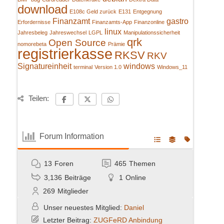
download
E108c Geld zurück
E131
Entgegnung
Finanzamt
gastro
Erfordernisse
Finanzamts-App
Finanzonline
linux
Jahresbeleg
Jahreswechsel
LGPL
Manipulationssicherheit
qrk
Open Source
nomorebeta
Prämie
registrierkasse
RKSV
RKV
Signatureinheit
windows
terminal
Version 1.0
Windows_11
Teilen:
Forum Information
13
Foren
465
Themen
3,136
Beiträge
1
Online
269
Mitglieder
Unser neuestes Mitglied:
Daniel
Letzter Beitrag:
ZUGFeRD Anbindung