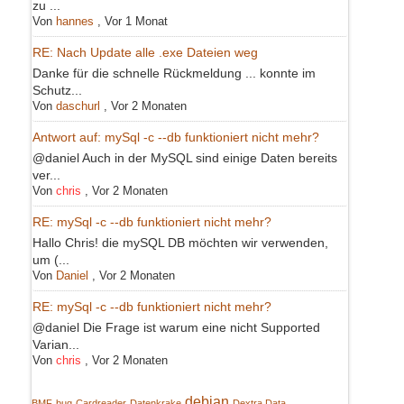
zu ...
Von
hannes
,
Vor 1 Monat
RE: Nach Update alle .exe Dateien weg
Danke für die schnelle Rückmeldung ... konnte im
Schutz...
Von
daschurl
,
Vor 2 Monaten
Antwort auf: mySql -c --db funktioniert nicht mehr?
@daniel Auch in der MySQL sind einige Daten bereits
ver...
Von
chris
,
Vor 2 Monaten
RE: mySql -c --db funktioniert nicht mehr?
Hallo Chris! die mySQL DB möchten wir verwenden,
um (...
Von
Daniel
,
Vor 2 Monaten
RE: mySql -c --db funktioniert nicht mehr?
@daniel Die Frage ist warum eine nicht Supported
Varian...
Von
chris
,
Vor 2 Monaten
debian
BMF
bug
Cardreader
Datenkrake
Dextra Data