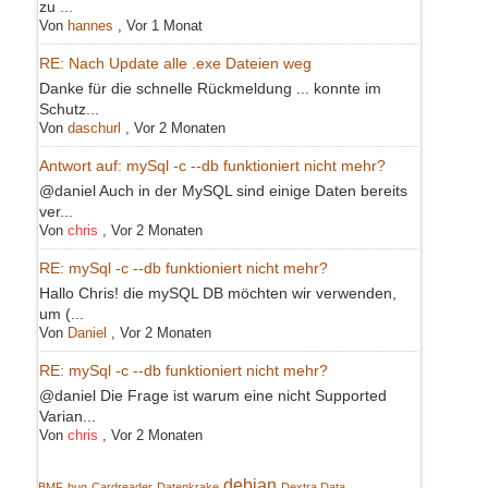
zu ...
Von
hannes
,
Vor 1 Monat
RE: Nach Update alle .exe Dateien weg
Danke für die schnelle Rückmeldung ... konnte im
Schutz...
Von
daschurl
,
Vor 2 Monaten
Antwort auf: mySql -c --db funktioniert nicht mehr?
@daniel Auch in der MySQL sind einige Daten bereits
ver...
Von
chris
,
Vor 2 Monaten
RE: mySql -c --db funktioniert nicht mehr?
Hallo Chris! die mySQL DB möchten wir verwenden,
um (...
Von
Daniel
,
Vor 2 Monaten
RE: mySql -c --db funktioniert nicht mehr?
@daniel Die Frage ist warum eine nicht Supported
Varian...
Von
chris
,
Vor 2 Monaten
debian
BMF
bug
Cardreader
Datenkrake
Dextra Data