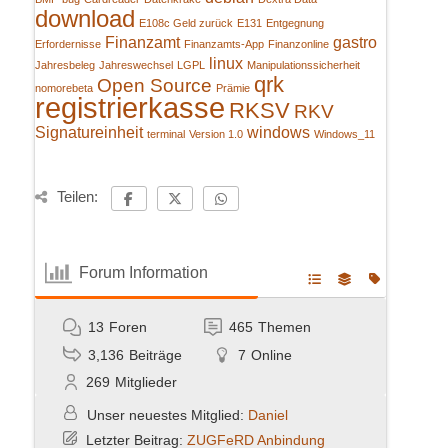
download
E108c Geld zurück
E131
Entgegnung
Finanzamt
gastro
Erfordernisse
Finanzamts-App
Finanzonline
linux
Jahresbeleg
Jahreswechsel
LGPL
Manipulationssicherheit
qrk
Open Source
nomorebeta
Prämie
registrierkasse
RKSV
RKV
Signatureinheit
windows
terminal
Version 1.0
Windows_11
Teilen:
Forum Information
13
Foren
465
Themen
3,136
Beiträge
7
Online
269
Mitglieder
Unser neuestes Mitglied:
Daniel
Letzter Beitrag:
ZUGFeRD Anbindung