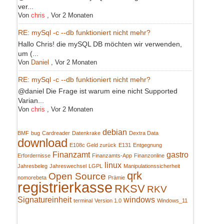
ver...
Von
chris
,
Vor 2 Monaten
RE: mySql -c --db funktioniert nicht mehr?
Hallo Chris! die mySQL DB möchten wir verwenden,
um (...
Von
Daniel
,
Vor 2 Monaten
RE: mySql -c --db funktioniert nicht mehr?
@daniel Die Frage ist warum eine nicht Supported
Varian...
Von
chris
,
Vor 2 Monaten
debian
BMF
bug
Cardreader
Datenkrake
Dextra Data
download
E108c Geld zurück
E131
Entgegnung
Finanzamt
gastro
Erfordernisse
Finanzamts-App
Finanzonline
linux
Jahresbeleg
Jahreswechsel
LGPL
Manipulationssicherheit
qrk
Open Source
nomorebeta
Prämie
registrierkasse
RKSV
RKV
Signatureinheit
windows
terminal
Version 1.0
Windows_11