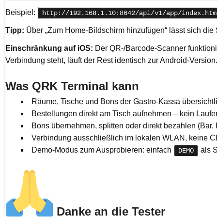
Beispiel:
http://192.168.1.10:8642/api/v1/app/index.htm
Tipp:
Über „Zum Home-Bildschirm hinzufügen“ lässt sich die S
Einschränkung auf iOS:
Der QR-/Barcode-Scanner funktioni
Verbindung steht, läuft der Rest identisch zur Android-Version
Was QRK Terminal kann
Räume, Tische und Bons der Gastro-Kassa übersichtl
Bestellungen direkt am Tisch aufnehmen – kein Lauf
Bons übernehmen, splitten oder direkt bezahlen (Bar,
Verbindung ausschließlich im lokalen WLAN, keine C
Demo-Modus zum Ausprobieren: einfach
als 
DEMO
Danke an die Tester