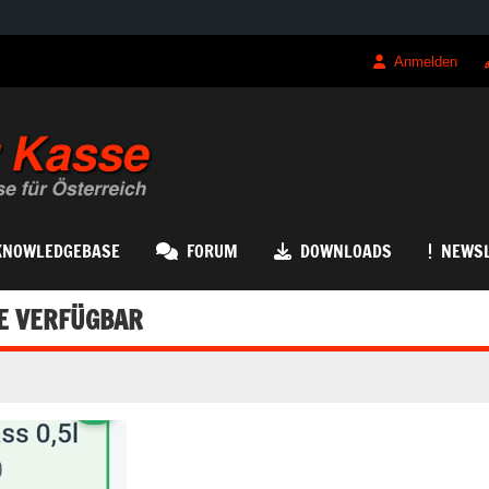
Anmelden
QRK Registrierk
KNOWLEDGEBASE
FORUM
DOWNLOADS
NEWSL
RE VERFÜGBAR